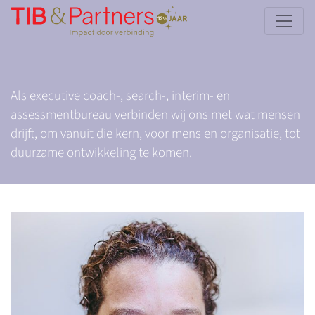
Als executive coach-, search-, interim- en
assessmentbureau verbinden wij ons met wat mensen
drijft, om vanuit die kern, voor mens en organisatie, tot
duurzame ontwikkeling te komen.