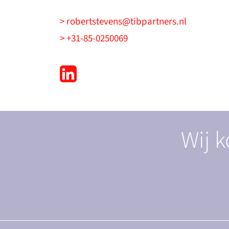
> robertstevens@tibpartners.nl
> +31-85-0250069
Wij k