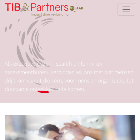
Als executive coach-, search-, interim- en
assessmentbureau verbinden wij ons met wat mensen
drijft, om vanuit die kern, voor mens en organisatie, tot
duurzame ontwikkeling te komen.