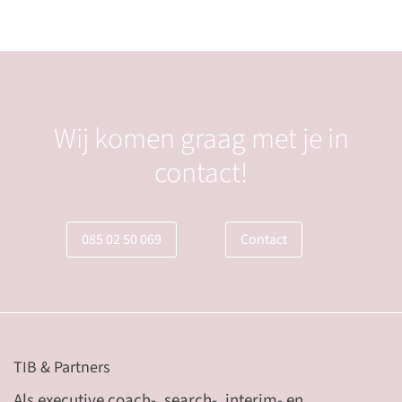
Wij komen graag met je in
contact!
085 02 50 069
Contact
TIB & Partners
Als executive coach-, search-, interim- en