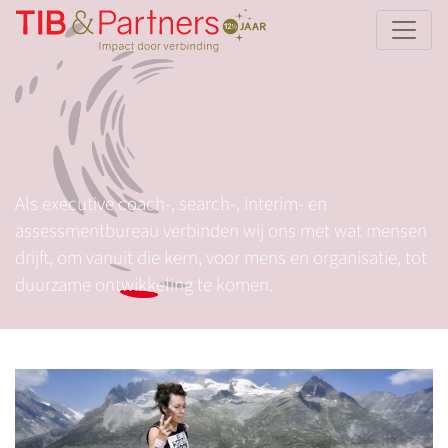
Als executive coach-, search-, interim- en
assessmentbureau verbinden wij ons met wat mensen
drijft, om vanuit die kern, voor mens en organisatie, tot
duurzame ontwikkeling te komen.