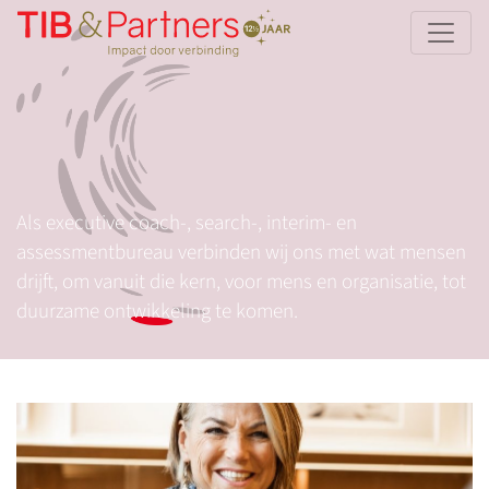
Als executive coach-, search-, interim- en
assessmentbureau verbinden wij ons met wat mensen
drijft, om vanuit die kern, voor mens en organisatie, tot
duurzame ontwikkeling te komen.